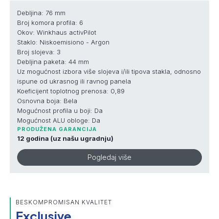
Debljina: 76 mm
Broj komora profila: 6
Okov: Winkhaus activPilot
Staklo: Niskoemisiono - Argon
Broj slojeva: 3
Debljina paketa: 44 mm
Uz mogućnost izbora više slojeva i/ili tipova stakla, odnosno
ispune od ukrasnog ili ravnog panela
Koeficijent toplotnog prenosa: 0,89
Osnovna boja: Bela
Mogućnost profila u boji: Da
Mogućnost ALU obloge: Da
PRODUŽENA GARANCIJA
12 godina (uz našu ugradnju)
Pogledaj više
BESKOMPROMISAN KVALITET
Exclusive