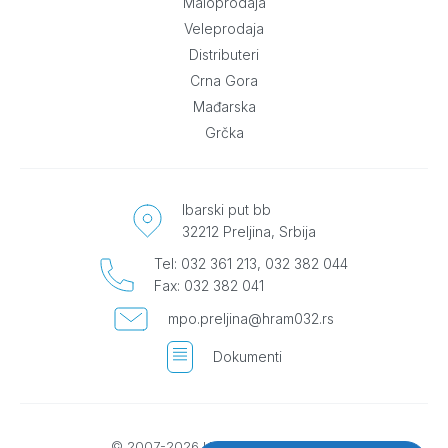
Maloprodaja
Veleprodaja
Distributeri
Crna Gora
Mađarska
Grčka
Ibarski put bb
32212 Preljina, Srbija
Tel: 032 361 213, 032 382 044
Fax: 032 382 041
mpo.preljina@hram032.rs
Dokumenti
© 2007-2026 Hram 032 PVC Trade