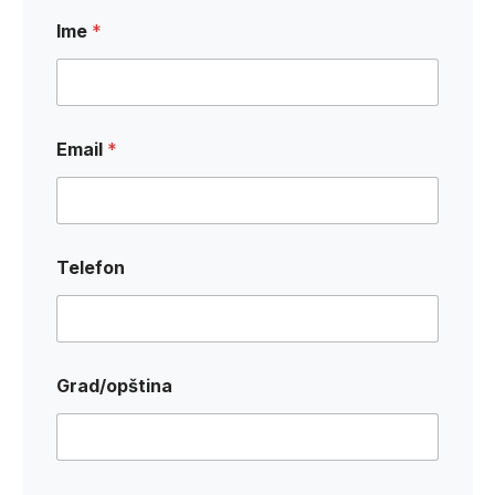
Ime
*
Email
*
Telefon
I
Grad/opština
m
e
N
a
s
l