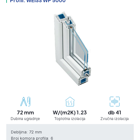
Profil: WEISS WP 5000
72 mm
W/(m2K) 1.23
db 41
Dubina ugradnje
Toplotna izolacija
Zvučna izolacija
Debljina: 72 mm
Broj komora profila: 6