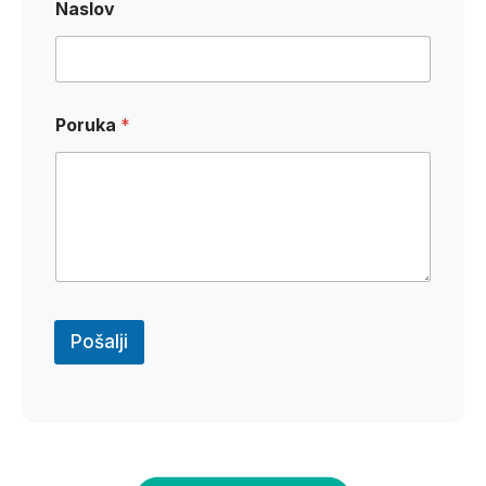
Naslov
o
v
*
Poruka
*
Pošalji