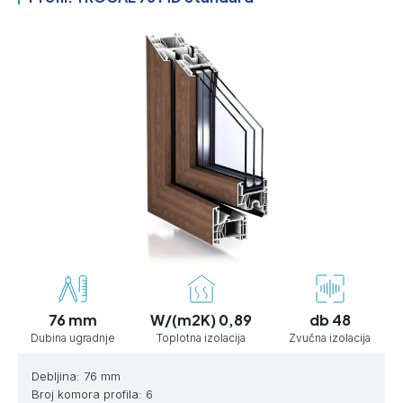
76 mm
W/(m2K) 0,89
db 48
Dubina ugradnje
Toplotna izolacija
Zvučna izolacija
Debljina: 76 mm
Broj komora profila: 6