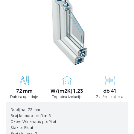
72 mm
W/(m2K) 1.23
db 41
Dubina ugradnje
Toplotna izolacija
Zvučna izolacija
Debljina: 72 mm
Broj komora profila: 6
Okov: Winkhaus proPilot
Staklo: Float
Broj slojeva: 2