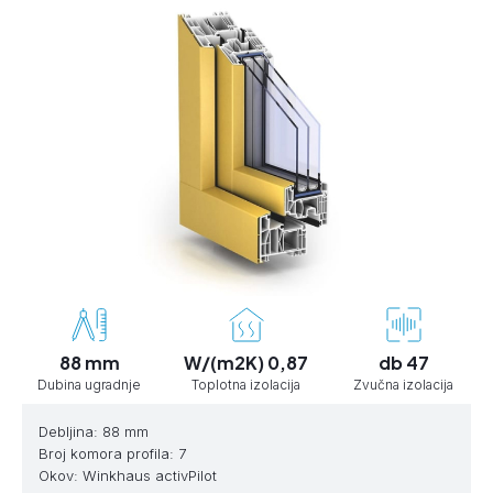
88 mm
W/(m2K) 0,87
db 47
Dubina ugradnje
Toplotna izolacija
Zvučna izolacija
Debljina: 88 mm
Broj komora profila: 7
Okov: Winkhaus activPilot